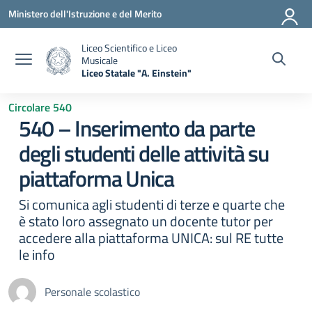
Vai ai contenuti
Vai al menu di navigazione
Vai al footer
Ministero dell'Istruzione e del Merito
Liceo Scientifico e Liceo
Musicale
Liceo Statale "A. Einstein"
— Visita la pagina iniziale della scuola
Circolare 540
540 – Inserimento da parte
degli studenti delle attività su
piattaforma Unica
Si comunica agli studenti di terze e quarte che
è stato loro assegnato un docente tutor per
accedere alla piattaforma UNICA: sul RE tutte
le info
Personale scolastico