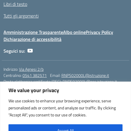
Libri di testo
Tutti gli argomenti
Amministrazione Trasparente
Albo online
Privacy Policy
Dichiarazione di accessibilità
Seguici su:
Indirizzo:
Via Agnesi 2/b
Centralino:
0541 382571
Email:
RNPS02000L@istruzione.it
Posta elettronica certificata (PEC):
RNPS02000L@pec.istruzione.it
We value your privacy
Codice fiscale: 82009530401
Codice meccanografico:
RNPS02000L
We use cookies to enhance your browsing experience, serve
personalized ads or content, and analyze our traffic. By clicking
Liceo Scientifico e Musicale "A. Einstein" - Via Agnesi 2/b - 47923 Rimini
"Accept All", you consent to our use of cookies.
- Tel. +39 0541 382571 – Fax +39 0541 381636 E-mail:
RNPS02000L@istruzione.it - segreteria@liceoeinstein.it -
PEC: RNPS02000L@pec.istruzione.it - Cod.Mecc. RNPS02000L -
Accept All