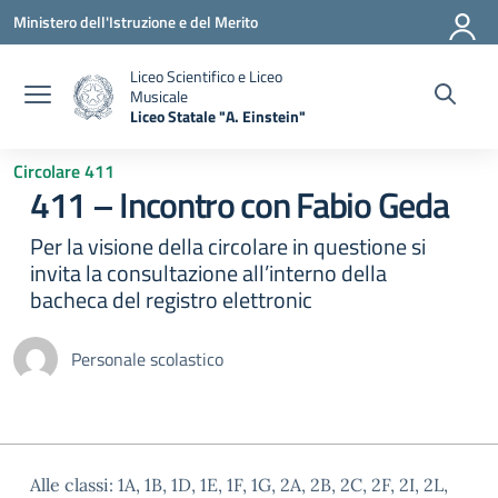
Vai ai contenuti
Vai al menu di navigazione
Vai al footer
Ministero dell'Istruzione e del Merito
Liceo Scientifico e Liceo
Musicale
Liceo Statale "A. Einstein"
— Visita la pagina iniziale della scuola
Circolare 411
411 – Incontro con Fabio Geda
Per la visione della circolare in questione si
invita la consultazione all’interno della
bacheca del registro elettronic
Personale scolastico
Alle classi: 1A, 1B, 1D, 1E, 1F, 1G, 2A, 2B, 2C, 2F, 2I, 2L,