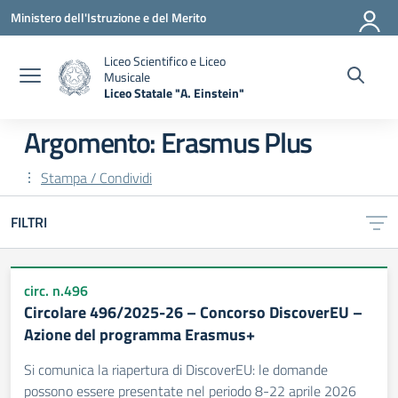
Vai ai contenuti
Vai al menu di navigazione
Vai al footer
Ministero dell'Istruzione e del Merito
Liceo Scientifico e Liceo
Musicale
Liceo Statale "A. Einstein"
— Visita la pagina iniziale della scuola
Argomento: Erasmus Plus
Stampa / Condividi
FILTRI
circ. n.496
Circolare 496/2025-26 – Concorso DiscoverEU –
Azione del programma Erasmus+
Si comunica la riapertura di DiscoverEU: le domande
possono essere presentate nel periodo 8-22 aprile 2026