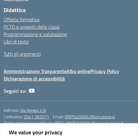
Didattica
Offerta formativa
PCTO e progetti delle classi
Programmazione e valutazione
Libri di testo
Tutti gli argomenti
Amministrazione Trasparente
Albo online
Privacy Policy
Dichiarazione di accessibilità
Seguici su:
Indirizzo:
Via Agnesi 2/b
Centralino:
0541 382571
Email:
RNPS02000L@istruzione.it
Posta elettronica certificata (PEC):
RNPS02000L@pec.istruzione.it
We value your privacy
Codice fiscale: 82009530401