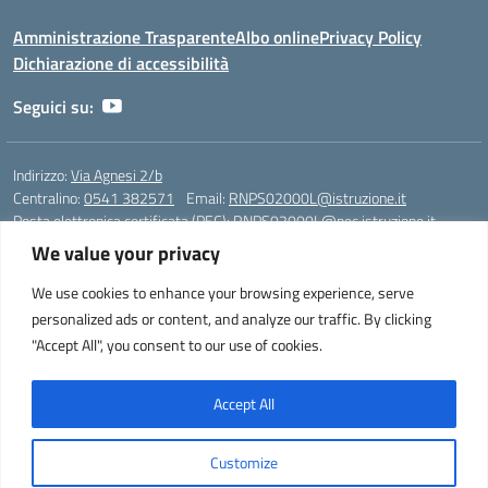
Amministrazione Trasparente
Albo online
Privacy Policy
Dichiarazione di accessibilità
Seguici su:
Indirizzo:
Via Agnesi 2/b
Centralino:
0541 382571
Email:
RNPS02000L@istruzione.it
Posta elettronica certificata (PEC):
RNPS02000L@pec.istruzione.it
We value your privacy
Codice fiscale: 82009530401
Codice meccanografico:
RNPS02000L
We use cookies to enhance your browsing experience, serve
personalized ads or content, and analyze our traffic. By clicking
Liceo Scientifico e Musicale "A. Einstein" - Via Agnesi 2/b - 47923 Rimini
"Accept All", you consent to our use of cookies.
- Tel. +39 0541 382571 – Fax +39 0541 381636 E-mail:
RNPS02000L@istruzione.it - segreteria@liceoeinstein.it -
PEC: RNPS02000L@pec.istruzione.it - Cod.Mecc. RNPS02000L -
Accept All
Cod.Fisc. 82009530401
Customize
Idea e progetto di Designers Italia