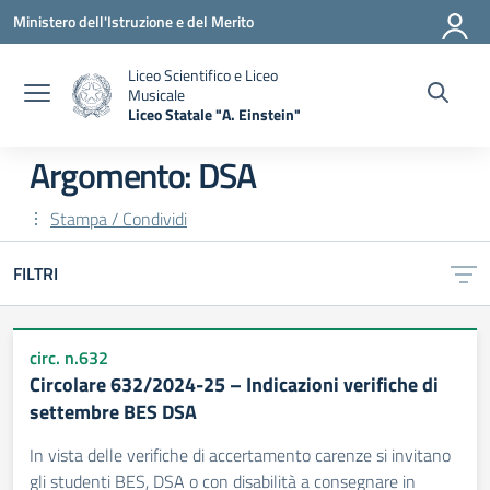
Vai ai contenuti
Vai al menu di navigazione
Vai al footer
Ministero dell'Istruzione e del Merito
Liceo Scientifico e Liceo
Musicale
Liceo Statale "A. Einstein"
— Visita la pagina iniziale della scuola
Argomento: DSA
Stampa / Condividi
FILTRI
circ. n.632
Circolare 632/2024-25 – Indicazioni verifiche di
settembre BES DSA
In vista delle verifiche di accertamento carenze si invitano
gli studenti BES, DSA o con disabilità a consegnare in