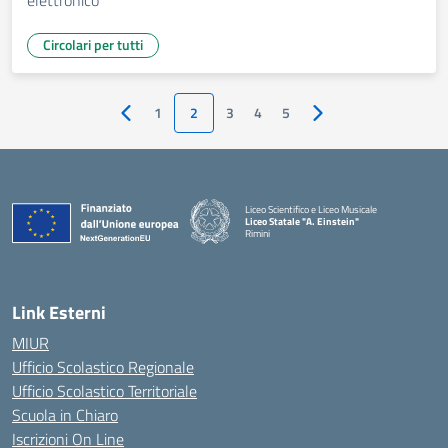
elettronico
Circolari per tutti
1
2
3
4
5
Pagina precedente
Pagina successiva
Liceo Scientifico e Liceo Musicale
Liceo Statale "A. Einstein"
Rimini
— Visita la pagina iniziale della scuola
Link Esterni
MIUR
Ufficio Scolastico Regionale
Ufficio Scolastico Territoriale
Scuola in Chiaro
Iscrizioni On Line