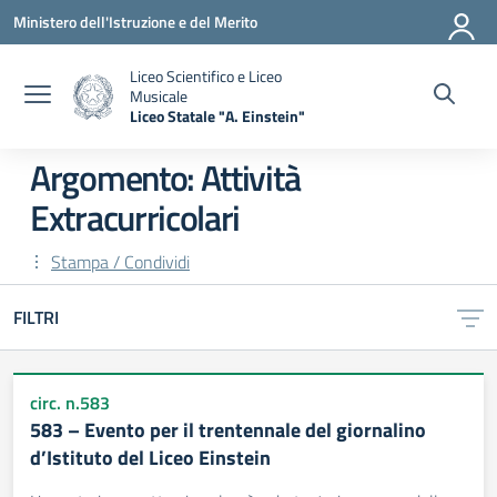
Vai ai contenuti
Vai al menu di navigazione
Vai al footer
Ministero dell'Istruzione e del Merito
Liceo Scientifico e Liceo
Musicale
Liceo Statale "A. Einstein"
— Visita la pagina iniziale della scuola
Argomento: Attività
Extracurricolari
Stampa / Condividi
FILTRI
circ. n.583
583 – Evento per il trentennale del giornalino
d’Istituto del Liceo Einstein