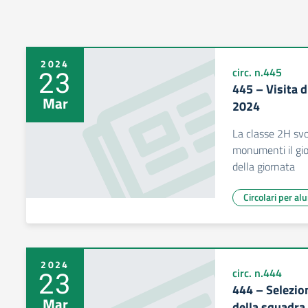
2024
23
circ. n.445
445 – Visita d
Mar
2024
La classe 2H svo
monumenti il gio
della giornata
Circolari per al
2024
23
circ. n.444
444 – Selezio
Mar
della squadra 