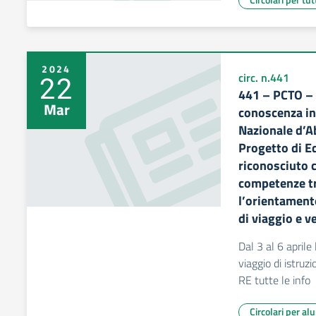
2024
22
circ. n.441
441 – PCTO – 
Mar
conoscenza in 
Nazionale d’A
Progetto di Ed
riconosciuto 
competenze tr
l’orientamen
di viaggio e 
Dal 3 al 6 aprile
viaggio di istru
RE tutte le info
Circolari per al