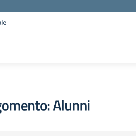
ale
la scuola
gomento: Alunni