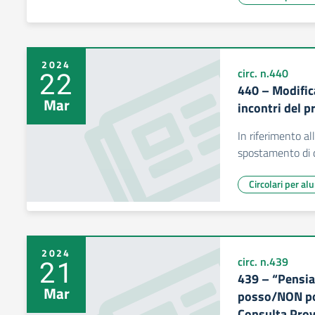
2024
22
circ. n.440
440 – Modifica
Mar
incontri del 
In riferimento al
spostamento di 
Circolari per al
2024
21
circ. n.439
439 – “Pensia
Mar
posso/NON pos
Consulta Prov