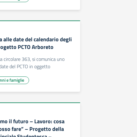
 alle date del calendario degli
progetto PCTO Arboreto
la circolare 363, si comunica uno
date del PCTO in oggetto
unni e famiglie
mo il futuro – Lavoro: cosa
so fare” – Progetto della
inciale Studentesca –