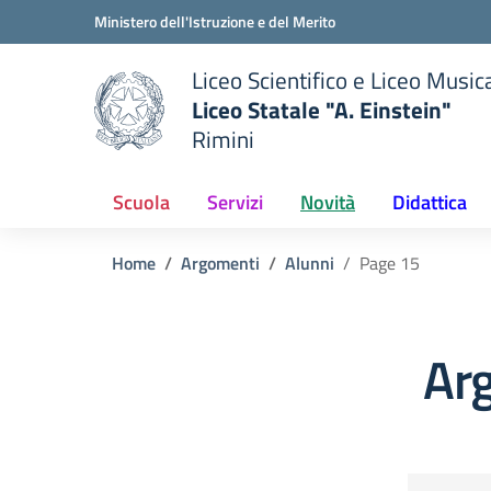
Vai ai contenuti
Vai al menu di navigazione
Vai al footer
Ministero dell'Istruzione e del Merito
Liceo Scientifico e Liceo Music
Liceo Statale "A. Einstein"
Rimini
 della scuola
— Visita la pagina iniziale del
Scuola
Servizi
Novità
Didattica
Home
Argomenti
Alunni
Page 15
Ar