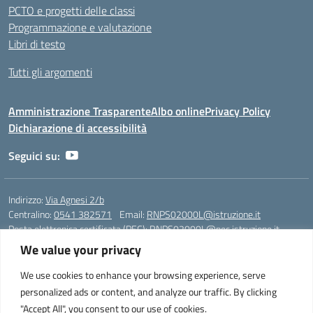
PCTO e progetti delle classi
Programmazione e valutazione
Libri di testo
Tutti gli argomenti
Amministrazione Trasparente
Albo online
Privacy Policy
Dichiarazione di accessibilità
Seguici su:
Indirizzo:
Via Agnesi 2/b
Centralino:
0541 382571
Email:
RNPS02000L@istruzione.it
Posta elettronica certificata (PEC):
RNPS02000L@pec.istruzione.it
We value your privacy
Codice fiscale: 82009530401
Codice meccanografico:
RNPS02000L
We use cookies to enhance your browsing experience, serve
personalized ads or content, and analyze our traffic. By clicking
Liceo Scientifico e Musicale "A. Einstein" - Via Agnesi 2/b - 47923 Rimini
"Accept All", you consent to our use of cookies.
- Tel. +39 0541 382571 – Fax +39 0541 381636 E-mail: