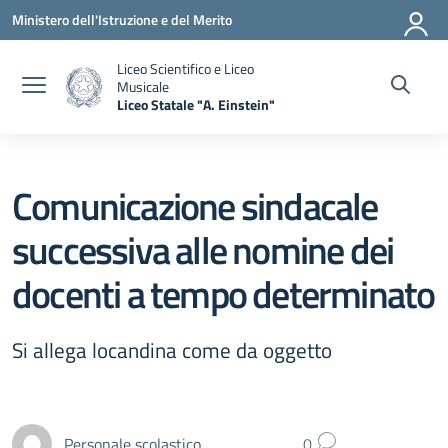
Vai ai contenuti
Vai al menu di navigazione
Vai al footer
Ministero dell'Istruzione e del Merito
Liceo Scientifico e Liceo
Musicale
Liceo Statale "A. Einstein"
— Visita la pagina iniziale della scuola
Comunicazione sindacale
successiva alle nomine dei
docenti a tempo determinato
Si allega locandina come da oggetto
Personale scolastico
0