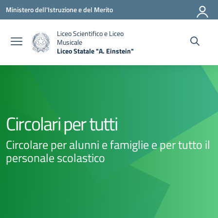
Vai ai contenuti
Vai al menu di navigazione
Vai al footer
Ministero dell'Istruzione e del Merito
Liceo Scientifico e Liceo
Musicale
Liceo Statale "A. Einstein"
— Visita la pagina iniziale della scuola
Circolari per tutti
Circolare per alunni e famiglie e per tutto il
personale scolastico