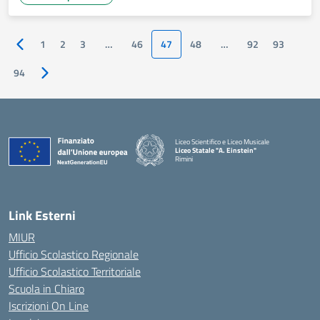
1
2
3
…
46
47
48
…
92
93
Pagina precedente
94
Pagina successiva
Liceo Scientifico e Liceo Musicale
Liceo Statale "A. Einstein"
Rimini
— Visita la pagina iniziale della scuola
Link Esterni
MIUR
Ufficio Scolastico Regionale
Ufficio Scolastico Territoriale
Scuola in Chiaro
Iscrizioni On Line