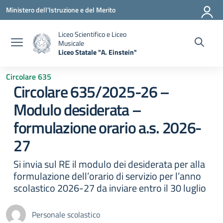
Vai ai contenuti
Vai al menu di navigazione
Vai al footer
Ministero dell'Istruzione e del Merito
Liceo Scientifico e Liceo
Musicale
Liceo Statale "A. Einstein"
— Visita la pagina iniziale della scuola
Circolare 635
Circolare 635/2025-26 –
Modulo desiderata –
formulazione orario a.s. 2026-
27
Si invia sul RE il modulo dei desiderata per alla
formulazione dell’orario di servizio per l’anno
scolastico 2026-27 da inviare entro il 30 luglio
Personale scolastico