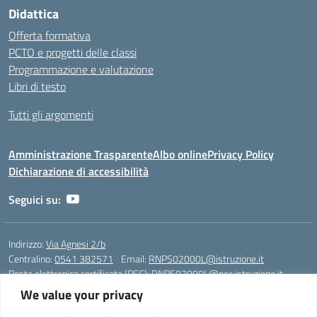
Didattica
Offerta formativa
PCTO e progetti delle classi
Programmazione e valutazione
Libri di testo
Tutti gli argomenti
Amministrazione Trasparente
Albo online
Privacy Policy
Dichiarazione di accessibilità
Seguici su:
Indirizzo:
Via Agnesi 2/b
Centralino:
0541 382571
Email:
RNPS02000L@istruzione.it
Posta elettronica certificata (PEC):
RNPS02000L@pec.istruzione.it
We value your privacy
Codice fiscale: 82009530401
Codice meccanografico:
RNPS02000L