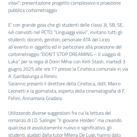
visivi”:
p
resentazione progetto complessivo e proiezione
pubblica
cortometraggio
E’ con grande gioia che gli studenti delle classi
3I, 5B, 5E,
4A coinvolti nel
PCTO “Linguaggi visivi”
, invitano tutti
gli
studenti, docenti, genitori, personale ATA del Liceo
all’evento in oggetto ed in particolare alla
proiezione del
cortometraggio “DON’T STOP DREAMING – Il viaggio di
Luka” per la regia di Dorin Mihai con Kirill Stash, martedì 3
giugno 2025 alle ore 17 presso la Cineteca comunale in via
A. Gambalunga a Rimini
.
Saranno presenti il direttore della Cineteca, dott. Marco
Leonetti e la giornalista, esperta della cinematografia di F.
Fellini, Annamaria Gradara.
Utilizzando diverse suggestioni fra cui la lettura del
romanzo di J.D. Salinger “Il giovane Holden” ma creando
qualcosa di assolutamente nuovo e significativo, gli
studenti, guidati dalla tutor Milena De Luigi, hanno dato