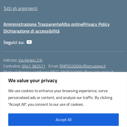
Tutti gli argomenti
Amministrazione Trasparente
Albo online
Privacy Policy
Dichiarazione di accessibilità
Seguici su:
Indirizzo:
Via Agnesi 2/b
Centralino:
0541 382571
Email:
RNPS02000L@istruzione.it
Posta elettronica certificata (PEC):
RNPS02000L@pec.istruzione.it
We value your privacy
Codice fiscale: 82009530401
Codice meccanografico:
RNPS02000L
We use cookies to enhance your browsing experience, serve
personalized ads or content, and analyze our traffic. By clicking
Liceo Scientifico e Musicale "A. Einstein" - Via Agnesi 2/b - 47923 Rimini
"Accept All", you consent to our use of cookies.
- Tel. +39 0541 382571 – Fax +39 0541 381636 E-mail:
RNPS02000L@istruzione.it - segreteria@liceoeinstein.it -
PEC: RNPS02000L@pec.istruzione.it - Cod.Mecc. RNPS02000L -
Accept All
Cod.Fisc. 82009530401