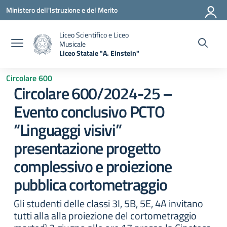
Vai ai contenuti
Vai al menu di navigazione
Vai al footer
Ministero dell'Istruzione e del Merito
Liceo Scientifico e Liceo
Musicale
Liceo Statale "A. Einstein"
— Visita la pagina iniziale della scuola
Circolare 600
Circolare 600/2024-25 –
Evento conclusivo PCTO
“Linguaggi visivi”
presentazione progetto
complessivo e proiezione
pubblica cortometraggio
Gli studenti delle classi 3I, 5B, 5E, 4A invitano
tutti alla alla proiezione del cortometraggio