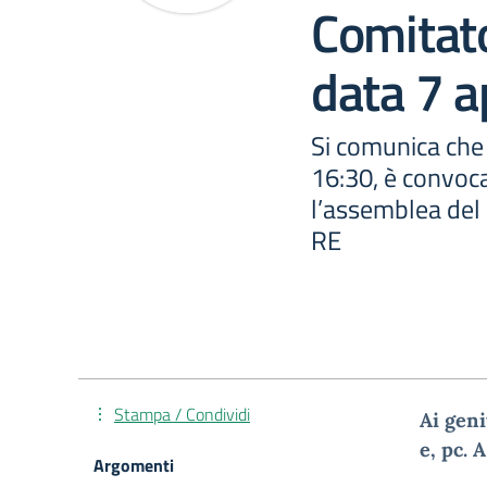
Comitato
data 7 a
Si comunica che 
16:30, è convoc
l’assemblea del 
RE
Stampa / Condividi
Ai
geni
e
,
pc. A
Argomenti