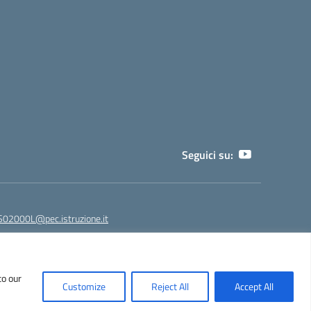
Seguici su:
02000L@pec.istruzione.it
to our
NPS02000L@istruzione.it - segreteria@liceoeinstein.it -
Customize
Reject All
Accept All
530401