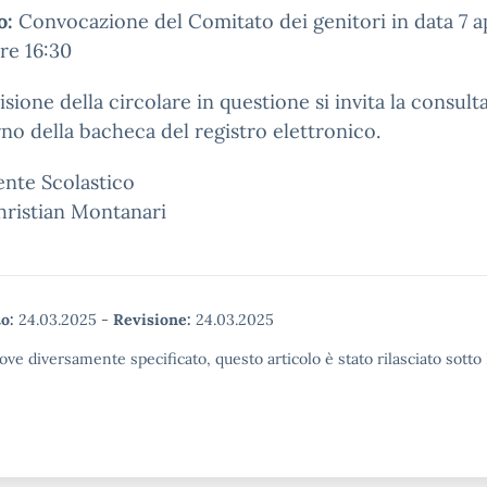
o:
C
onvocazione del Comitato dei genitori in data
7 a
ore
16:
30
visione della circolare in questione si invita la consul
erno della bacheca del registro elettronico.
gente Scolastico
hristian Montanari
o:
24.03.2025
-
Revisione:
24.03.2025
ove diversamente specificato, questo articolo è stato rilasciato sott