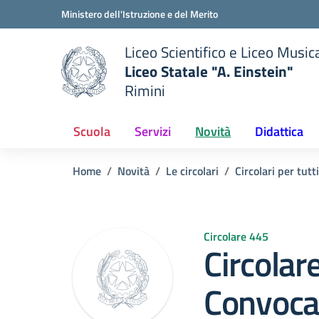
Vai ai contenuti
Vai al menu di navigazione
Vai al footer
Ministero dell'Istruzione e del Merito
Liceo Scientifico e Liceo Music
Liceo Statale "A. Einstein"
Rimini
 della scuola
— Visita la pagina iniziale del
Scuola
Servizi
Novità
Didattica
Home
Novità
Le circolari
Circolari per tutti
Circolare 445
Circola
Convoca