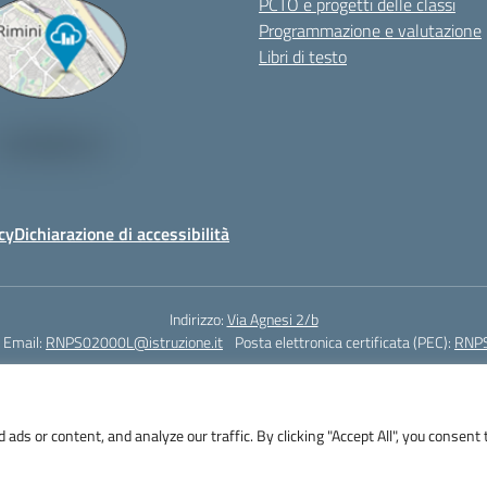
PCTO e progetti delle classi
Programmazione e valutazione
Libri di testo
cy
Dichiarazione di accessibilità
Indirizzo:
Via Agnesi 2/b
Email:
RNPS02000L@istruzione.it
Posta elettronica certificata (PEC):
RNPS
Codice fiscale: 82009530401
Codice meccanografico:
RNPS02000L
s or content, and analyze our traffic. By clicking "Accept All", you consent 
i 2/b - 47923 Rimini - Tel. +39 0541 382571 – Fax +39 0541 381636 E-mail: R
RNPS02000L@pec.istruzione.it - Cod.Mecc. RNPS02000L - Cod.Fisc. 82009