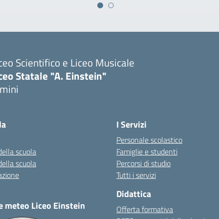
ceo Scientifico e Liceo Musicale
ceo Statale "A. Einstein"
imini
Visita la pagina iniziale della scuola
la
I Servizi
Personale scolastico
della scuola
Famiglie e studenti
della scuola
Percorsi di studio
azione
Tutti i servizi
Didattica
e meteo Liceo Einstein
Offerta formativa