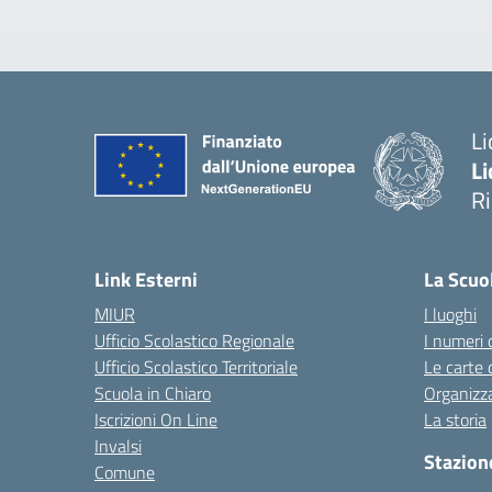
Li
Li
R
— 
Link Esterni
La Scuo
MIUR
I luoghi
Ufficio Scolastico Regionale
I numeri 
Ufficio Scolastico Territoriale
Le carte 
Scuola in Chiaro
Organizz
Iscrizioni On Line
La storia
Invalsi
Stazion
Comune