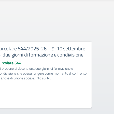
Circolare 644/2025-26 – 9-10 settembre
Circola
– due giorni di formazione e condivisione
istruzi
SASSUOL
Circolare 644
18-09-2
i propone ai docenti una due giorni di formazione e
accont
ondivisione che possa fungere come momento di confronto
 anche di unione sociale: info sul RE
Circolare
Le classi 
Modena al F
richiede ac