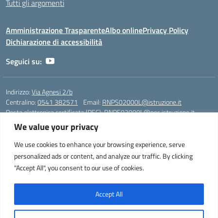
Tutti gli argomenti
Amministrazione Trasparente
Albo online
Privacy Policy
Dichiarazione di accessibilità
Seguici su:
Indirizzo:
Via Agnesi 2/b
Centralino:
0541 382571
Email:
RNPS02000L@istruzione.it
Posta elettronica certificata (PEC):
RNPS02000L@pec.istruzione.it
We value your privacy
Codice fiscale: 82009530401
Codice meccanografico:
RNPS02000L
We use cookies to enhance your browsing experience, serve
personalized ads or content, and analyze our traffic. By clicking
Liceo Scientifico e Musicale "A. Einstein" - Via Agnesi 2/b - 47923 Rimini
"Accept All", you consent to our use of cookies.
- Tel. +39 0541 382571 – Fax +39 0541 381636 E-mail:
RNPS02000L@istruzione.it - segreteria@liceoeinstein.it -
PEC: RNPS02000L@pec.istruzione.it - Cod.Mecc. RNPS02000L -
Accept All
Cod.Fisc. 82009530401