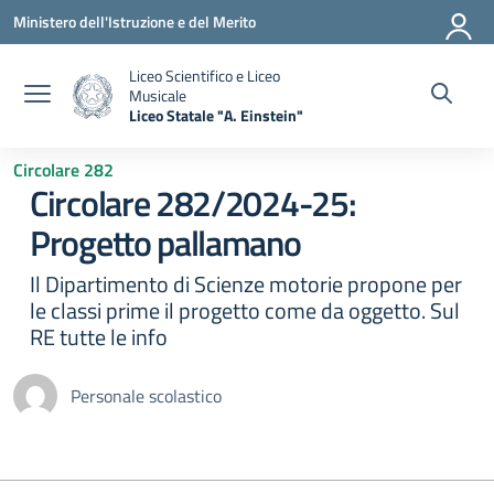
Vai ai contenuti
Vai al menu di navigazione
Vai al footer
Ministero dell'Istruzione e del Merito
Liceo Scientifico e Liceo
Musicale
Liceo Statale "A. Einstein"
— Visita la pagina iniziale della scuola
Circolare 282
Circolare 282/2024-25:
Progetto pallamano
Il Dipartimento di Scienze motorie propone per
le classi prime il progetto come da oggetto. Sul
RE tutte le info
Personale scolastico