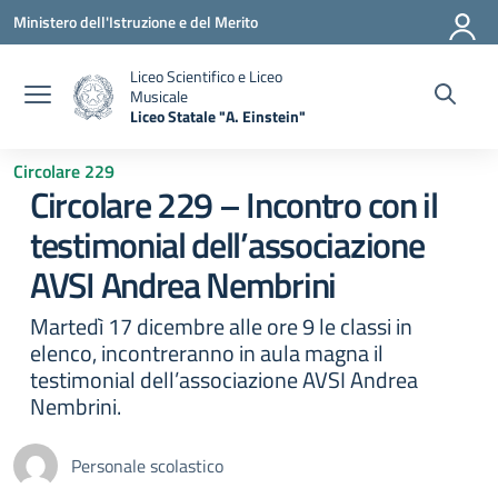
Vai ai contenuti
Vai al menu di navigazione
Vai al footer
Ministero dell'Istruzione e del Merito
Liceo Scientifico e Liceo
Musicale
Liceo Statale "A. Einstein"
— Visita la pagina iniziale della scuola
Circolare 229
Circolare 229 – Incontro con il
testimonial dell’associazione
AVSI Andrea Nembrini
Martedì 17 dicembre alle ore 9 le classi in
elenco, incontreranno in aula magna il
testimonial dell’associazione AVSI Andrea
Nembrini.
Personale scolastico