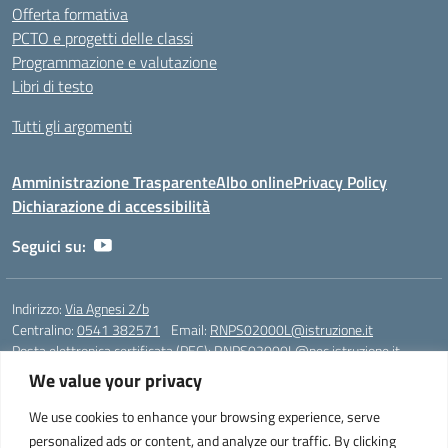
Offerta formativa
PCTO e progetti delle classi
Programmazione e valutazione
Libri di testo
Tutti gli argomenti
Amministrazione Trasparente
Albo online
Privacy Policy
Dichiarazione di accessibilità
Seguici su:
Indirizzo:
Via Agnesi 2/b
Centralino:
0541 382571
Email:
RNPS02000L@istruzione.it
Posta elettronica certificata (PEC):
RNPS02000L@pec.istruzione.it
We value your privacy
Codice fiscale: 82009530401
Codice meccanografico:
RNPS02000L
We use cookies to enhance your browsing experience, serve
personalized ads or content, and analyze our traffic. By clicking
Liceo Scientifico e Musicale "A. Einstein" - Via Agnesi 2/b - 47923 Rimini