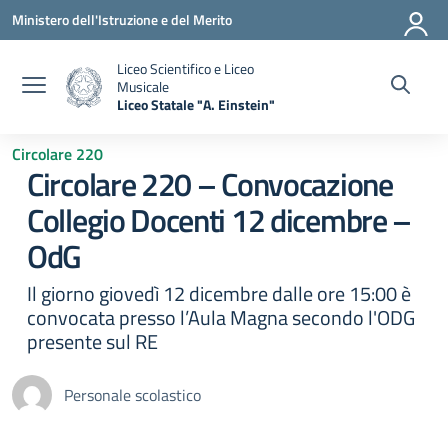
Vai ai contenuti
Vai al menu di navigazione
Vai al footer
Ministero dell'Istruzione e del Merito
Liceo Scientifico e Liceo
Musicale
Liceo Statale "A. Einstein"
— Visita la pagina iniziale della scuola
Circolare 220
Circolare 220 – Convocazione
Collegio Docenti 12 dicembre –
OdG
Il giorno giovedì 12 dicembre dalle ore 15:00 è
convocata presso l’Aula Magna secondo l'ODG
presente sul RE
Personale scolastico