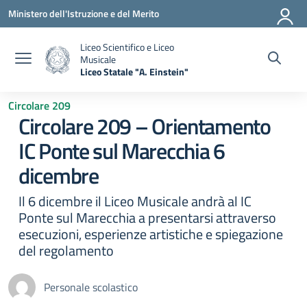
Vai ai contenuti
Vai al menu di navigazione
Vai al footer
Ministero dell'Istruzione e del Merito
Liceo Scientifico e Liceo
Musicale
Liceo Statale "A. Einstein"
— Visita la pagina iniziale della scuola
Circolare 209
Circolare 209 – Orientamento
IC Ponte sul Marecchia 6
dicembre
Il 6 dicembre il Liceo Musicale andrà al IC
Ponte sul Marecchia a presentarsi attraverso
esecuzioni, esperienze artistiche e spiegazione
del regolamento
Personale scolastico