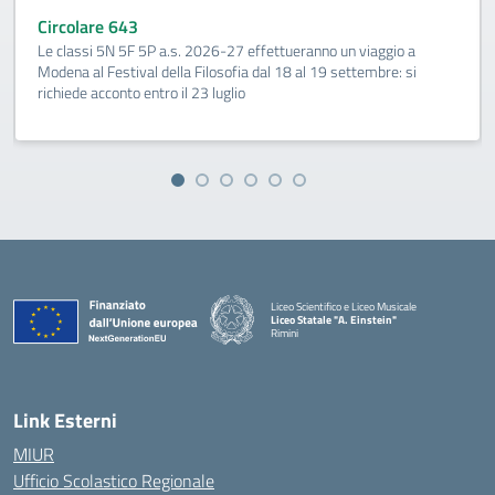
Circolare 643
Le classi 5N 5F 5P a.s. 2026-27 effettueranno un viaggio a
Modena al Festival della Filosofia dal 18 al 19 settembre: si
richiede acconto entro il 23 luglio
Liceo Scientifico e Liceo Musicale
Liceo Statale "A. Einstein"
Rimini
— Visita la pagina iniziale della scuola
Link Esterni
MIUR
Ufficio Scolastico Regionale