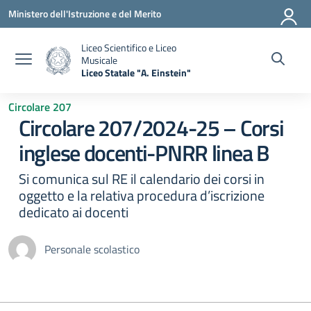
Vai ai contenuti
Vai al menu di navigazione
Vai al footer
Ministero dell'Istruzione e del Merito
Liceo Scientifico e Liceo
Musicale
Liceo Statale "A. Einstein"
— Visita la pagina iniziale della scuola
Circolare 207
Circolare 207/2024-25 – Corsi
inglese docenti-PNRR linea B
Si comunica sul RE il calendario dei corsi in
oggetto e la relativa procedura d’iscrizione
dedicato ai docenti
Personale scolastico