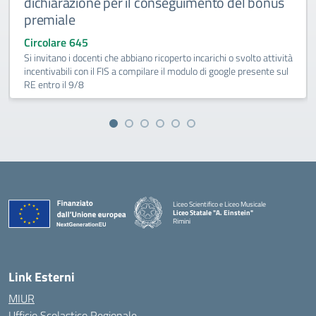
dichiarazione per il conseguimento del bonus
premiale
Circolare 645
Si invitano i docenti che abbiano ricoperto incarichi o svolto attività
incentivabili con il FIS a compilare il modulo di google presente sul
RE entro il 9/8
Liceo Scientifico e Liceo Musicale
Liceo Statale "A. Einstein"
Rimini
— Visita la pagina iniziale della scuola
Link Esterni
MIUR
Ufficio Scolastico Regionale