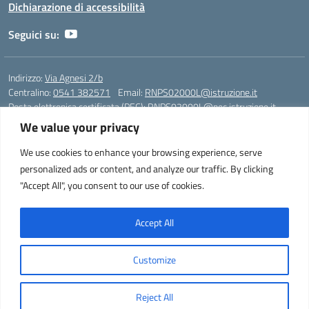
Dichiarazione di accessibilità
Seguici su:
Indirizzo:
Via Agnesi 2/b
Centralino:
0541 382571
Email:
RNPS02000L@istruzione.it
Posta elettronica certificata (PEC):
RNPS02000L@pec.istruzione.it
We value your privacy
Codice fiscale: 82009530401
Codice meccanografico:
RNPS02000L
We use cookies to enhance your browsing experience, serve
personalized ads or content, and analyze our traffic. By clicking
Liceo Scientifico e Musicale "A. Einstein" - Via Agnesi 2/b - 47923 Rimini
"Accept All", you consent to our use of cookies.
- Tel. +39 0541 382571 – Fax +39 0541 381636 E-mail:
RNPS02000L@istruzione.it - segreteria@liceoeinstein.it -
PEC: RNPS02000L@pec.istruzione.it - Cod.Mecc. RNPS02000L -
Accept All
Cod.Fisc. 82009530401
Customize
Idea e progetto di Designers Italia
Reject All