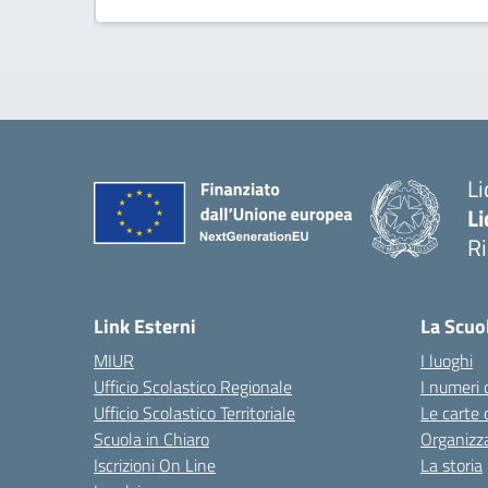
Li
Li
R
— 
Link Esterni
La Scuo
MIUR
I luoghi
Ufficio Scolastico Regionale
I numeri 
Ufficio Scolastico Territoriale
Le carte 
Scuola in Chiaro
Organizz
Iscrizioni On Line
La storia