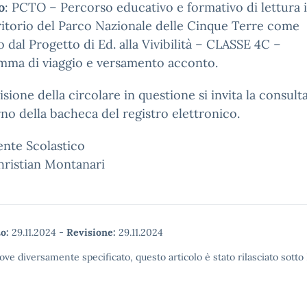
o
:
PCTO
–
Percorso
educativo
e
formativo
di
lettura
ritorio
del
Parco
Nazionale
delle
Cinque
Terre
come
o
dal
Progetto
di
Ed.
alla Vivibilità
–
CLASSE 4
C
–
mma di viaggio e versamento
acconto
.
visione della circolare in questione si invita la consul
erno della bacheca del registro elettronico.
gente Scolastico
hristian Montanari
o:
29.11.2024
-
Revisione:
29.11.2024
ove diversamente specificato, questo articolo è stato rilasciato sott