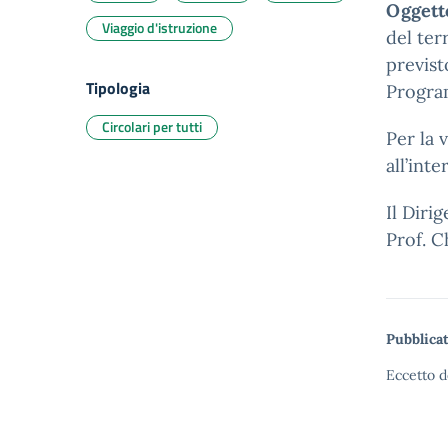
Oggett
Viaggio d'istruzione
del
ter
previst
Tipologia
Progra
Circolari per tutti
Per la 
all’int
Il Diri
Prof. C
Pubblicat
Eccetto d