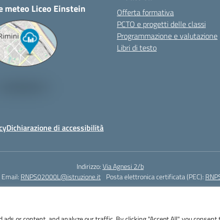
e meteo Liceo Einstein
Offerta formativa
PCTO e progetti delle classi
Programmazione e valutazione
Libri di testo
cy
Dichiarazione di accessibilità
Indirizzo:
Via Agnesi 2/b
Email:
RNPS02000L@istruzione.it
Posta elettronica certificata (PEC):
RNPS
Codice fiscale: 82009530401
Codice meccanografico:
RNPS02000L
s or content, and analyze our traffic. By clicking "Accept All", you consent 