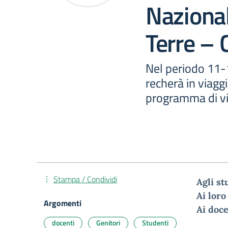
Nazional
Terre –
Nel periodo 11-
recherà in viagg
programma di v
Stampa / Condividi
Agli
st
Ai
lor
Argomenti
Ai
doce
docenti
Genitori
Studenti