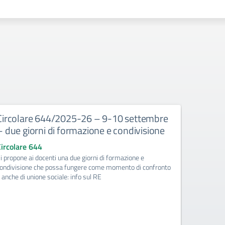
Circolare 644/2025-26 – 9-10 settembre
Circola
– due giorni di formazione e condivisione
istruzi
SASSUOL
Circolare 644
18-09-2
i propone ai docenti una due giorni di formazione e
accont
ondivisione che possa fungere come momento di confronto
 anche di unione sociale: info sul RE
Circolare
Le classi 
Modena al F
richiede ac