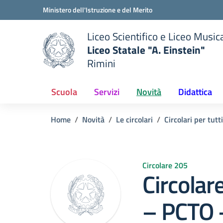
Vai ai contenuti
Vai al menu di navigazione
Vai al footer
Ministero dell'Istruzione e del Merito
Liceo Scientifico e Liceo Music
Liceo Statale "A. Einstein"
Rimini
 della scuola
— Visita la pagina iniziale del
Scuola
Servizi
Novità
Didattica
Home
Novità
Le circolari
Circolari per tutti
Circolare 205
Circola
– PCTO 