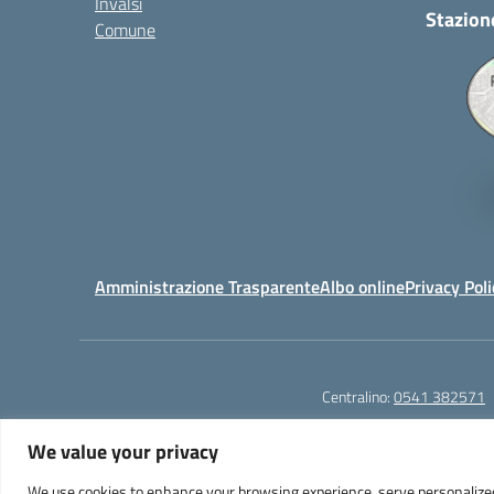
Invalsi
Stazion
Comune
Amministrazione Trasparente
Albo online
Privacy Poli
Centralino:
0541 382571
We value your privacy
We use cookies to enhance your browsing experience, serve personalized ad