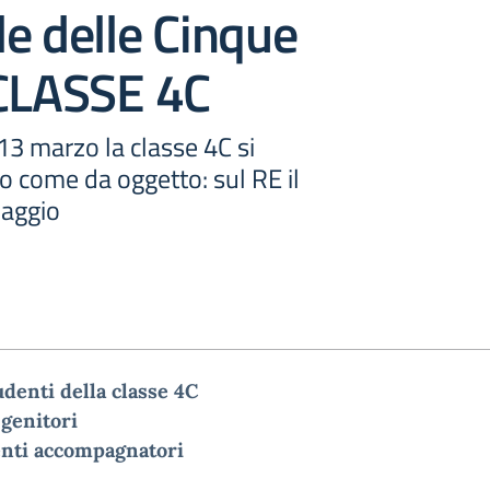
e delle Cinque
 CLASSE 4C
13 marzo la classe 4C si
io come da oggetto: sul RE il
iaggio
udenti
della classe 4
C
o
genitori
nti
accompagnatori