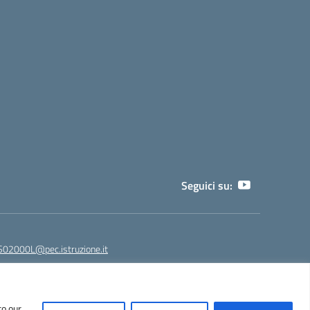
Seguici su:
02000L@pec.istruzione.it
to our