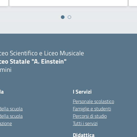
ceo Scientifico e Liceo Musicale
ceo Statale "A. Einstein"
imini
Visita la pagina iniziale della scuola
la
I Servizi
Personale scolastico
della scuola
Famiglie e studenti
della scuola
Percorsi di studio
azione
Tutti i servizi
Didattica