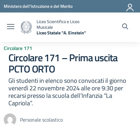
Vai ai contenuti
Vai al menu di navigazione
Vai al footer
Ministero dell'Istruzione e del Merito
Liceo Scientifico e Liceo
Musicale
Liceo Statale "A. Einstein"
— Visita la pagina iniziale della scuola
Circolare 171
Circolare 171 – Prima uscita
PCTO ORTO
Gli studenti in elenco sono convocati il giorno
venerdì 22 novembre 2024 alle ore 9:30 per
recarsi presso la scuola dell’Infanzia “La
Capriola”.
Personale scolastico