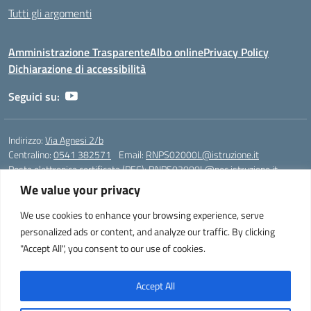
Tutti gli argomenti
Amministrazione Trasparente
Albo online
Privacy Policy
Dichiarazione di accessibilità
Seguici su:
Indirizzo:
Via Agnesi 2/b
Centralino:
0541 382571
Email:
RNPS02000L@istruzione.it
Posta elettronica certificata (PEC):
RNPS02000L@pec.istruzione.it
We value your privacy
Codice fiscale: 82009530401
Codice meccanografico:
RNPS02000L
We use cookies to enhance your browsing experience, serve
personalized ads or content, and analyze our traffic. By clicking
Liceo Scientifico e Musicale "A. Einstein" - Via Agnesi 2/b - 47923 Rimini
"Accept All", you consent to our use of cookies.
- Tel. +39 0541 382571 – Fax +39 0541 381636 E-mail:
RNPS02000L@istruzione.it - segreteria@liceoeinstein.it -
PEC: RNPS02000L@pec.istruzione.it - Cod.Mecc. RNPS02000L -
Accept All
Cod.Fisc. 82009530401