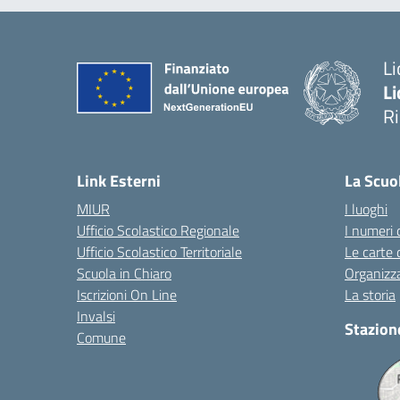
Li
Li
R
— 
Link Esterni
La Scuo
MIUR
I luoghi
Ufficio Scolastico Regionale
I numeri 
Ufficio Scolastico Territoriale
Le carte 
Scuola in Chiaro
Organizz
Iscrizioni On Line
La storia
Invalsi
Stazion
Comune