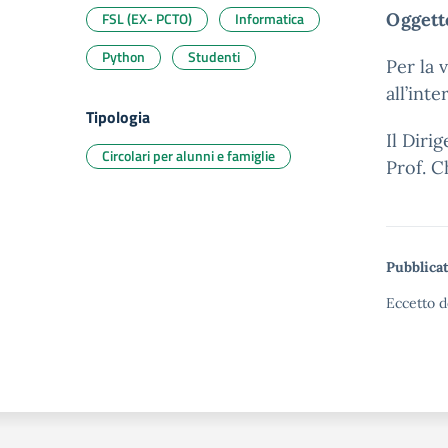
FSL (EX- PCTO)
Informatica
Oggett
Python
Studenti
Per la 
all’int
Tipologia
Il Diri
Circolari per alunni e famiglie
Prof. C
Pubblicat
Eccetto d