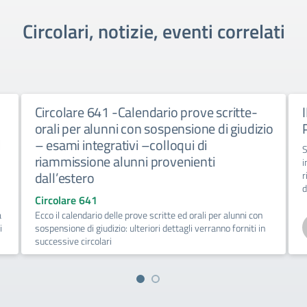
Circolari, notizie, eventi correlati
Circolare 641 -Calendario prove scritte-
orali per alunni con sospensione di giudizio
l
– esami integrativi –colloqui di
S
riammissione alunni provenienti
i
dall’estero
r
d
Circolare 641
a
Ecco il calendario delle prove scritte ed orali per alunni con
i
sospensione di giudizio: ulteriori dettagli verranno forniti in
successive circolari