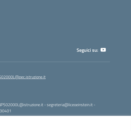
Seguici su:
02000L@pec.istruzione.it
NPS02000L@istruzione.it - segreteria@liceoeinstein.it -
530401
Idea e progetto di Designers Italia