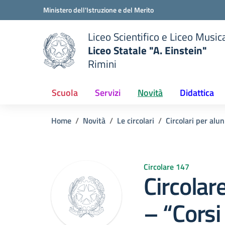
Vai ai contenuti
Vai al menu di navigazione
Vai al footer
Ministero dell'Istruzione e del Merito
Liceo Scientifico e Liceo Music
Liceo Statale "A. Einstein"
Rimini
 della scuola
— Visita la pagina iniziale del
Scuola
Servizi
Novità
Didattica
Home
Novità
Le circolari
Circolari per alun
Circolare 147
Circola
– “Cors