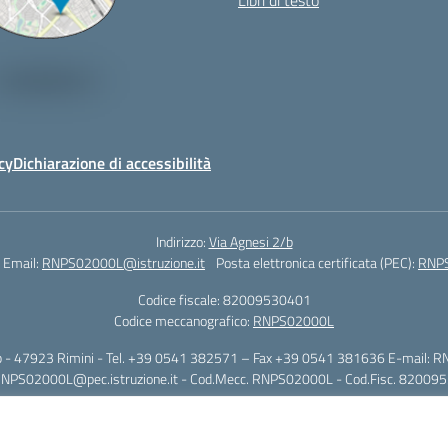
Libri di testo
cy
Dichiarazione di accessibilità
Indirizzo:
Via Agnesi 2/b
Email:
RNPS02000L@istruzione.it
Posta elettronica certificata (PEC):
RNPS
Codice fiscale: 82009530401
Codice meccanografico:
RNPS02000L
i 2/b - 47923 Rimini - Tel. +39 0541 382571 – Fax +39 0541 381636 E-mail: R
RNPS02000L@pec.istruzione.it - Cod.Mecc. RNPS02000L - Cod.Fisc. 82009