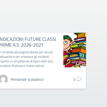
INDICAZIONI FUTURE CLASSI
Circola
PRIME A.S. 2026-2027
dell’isc
2026/20
i rimanda alla pagina idonea per alcune
13/07/
ndicazioni e per orientare gli studenti
ispetto a competenze di base nelle due
Circolare
iscipline (italiano e matematica)
Ecco il cal
perfeziona
Personale scolastico
0