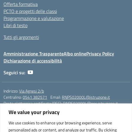
Offerta formativa
PCTO e progetti delle classi
Programmazione e valutazione
Libri di testo
Tutti gli argomenti
Amministrazione Trasparente
Albo online
Privacy Policy
Dichiarazione di accessibilità
Seguici su:
Indirizzo:
Via Agnesi 2/b
Centralino:
0541 382571
Email:
RNPS02000L@istruzione.it
Posta elettronica certificata (PEC):
RNPS02000L@pec.istruzione.it
We value your privacy
Codice fiscale: 82009530401
Codice meccanografico:
RNPS02000L
We use cookies to enhance your browsing experience, serve
personalized ads or content, and analyze our traffic. By clicking
Liceo Scientifico e Musicale "A. Einstein" - Via Agnesi 2/b - 47923 Rimini