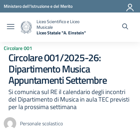
Vai ai contenuti
Vai al menu di navigazione
Vai al footer
Ministero dell'Istruzione e del Merito
Liceo Scientifico e Liceo
Musicale
Liceo Statale "A. Einstein"
— Visita la pagina iniziale della scuola
Circolare 001
Circolare 001/2025-26:
Dipartimento Musica
Appuntamenti Settembre
Si comunica sul RE il calendario degli incontri
del Dipartimento di Musica in aula TEC previsti
per la prossima settimana
Personale scolastico