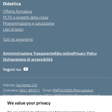
Didattica
Offerta formativa
PCTO e progetti delle classi
Programmazione e valutazione
Libri di testo
Tutti gli argomenti
Amministrazione Trasparente
Albo online
Privacy Policy
Dichiarazione di accessibilità
Seguici su:
Indirizzo:
Via Agnesi 2/b
Centralino:
0541 382571
Email:
RNPS02000L@istruzione.it
Posta elettronica certificata (PEC):
RNPS02000L@pec.istruzione.it
We value your privacy
Codice fiscale: 82009530401
Codice meccanografico:
RNPS02000L
We use cookies to enhance your browsing experience, serve