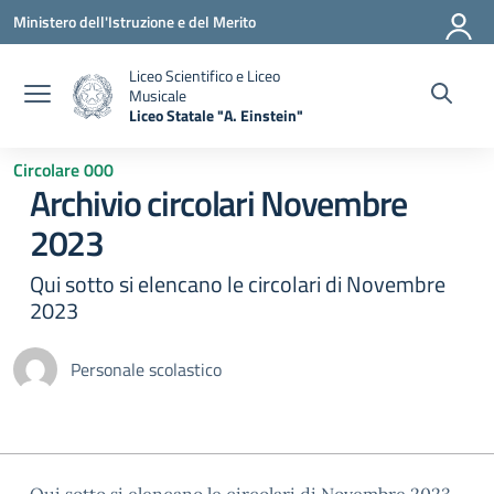
Vai ai contenuti
Vai al menu di navigazione
Vai al footer
Ministero dell'Istruzione e del Merito
Liceo Scientifico e Liceo
Musicale
Liceo Statale "A. Einstein"
— Visita la pagina iniziale della scuola
Circolare 000
Archivio circolari Novembre
2023
Qui sotto si elencano le circolari di Novembre
2023
Personale scolastico