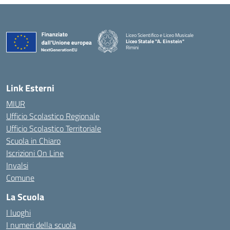
Liceo Scientifico e Liceo Musicale
Liceo Statale "A. Einstein"
Rimini
— Visita la pagina iniziale della scuola
Link Esterni
MIUR
Ufficio Scolastico Regionale
Ufficio Scolastico Territoriale
Scuola in Chiaro
Iscrizioni On Line
Invalsi
Comune
La Scuola
I luoghi
I numeri della scuola