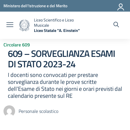
Vai ai contenuti
Vai al menu di navigazione
Vai al footer
Ministero dell'Istruzione e del Merito
Liceo Scientifico e Liceo
Musicale
Liceo Statale "A. Einstein"
— Visita la pagina iniziale della scuola
Circolare 609
609 – SORVEGLIANZA ESAMI
DI STATO 2023-24
I docenti sono convocati per prestare
sorveglianza durante le prove scritte
dell’Esame di Stato nei giorni e orari previsti dal
calendario presente sul RE
Personale scolastico