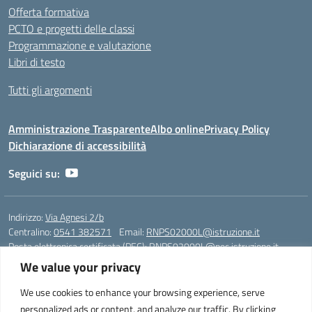
Offerta formativa
PCTO e progetti delle classi
Programmazione e valutazione
Libri di testo
Tutti gli argomenti
Amministrazione Trasparente
Albo online
Privacy Policy
Dichiarazione di accessibilità
Seguici su:
Indirizzo:
Via Agnesi 2/b
Centralino:
0541 382571
Email:
RNPS02000L@istruzione.it
Posta elettronica certificata (PEC):
RNPS02000L@pec.istruzione.it
We value your privacy
Codice fiscale: 82009530401
Codice meccanografico:
RNPS02000L
We use cookies to enhance your browsing experience, serve
personalized ads or content, and analyze our traffic. By clicking