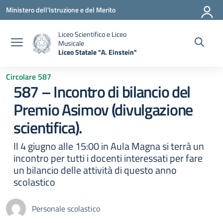
Vai ai contenuti
Vai al menu di navigazione
Vai al footer
Ministero dell'Istruzione e del Merito
Liceo Scientifico e Liceo
Musicale
Liceo Statale "A. Einstein"
— Visita la pagina iniziale della scuola
Circolare 587
587 – Incontro di bilancio del
Premio Asimov (divulgazione
scientifica).
Il 4 giugno alle 15:00 in Aula Magna si terrà un
incontro per tutti i docenti interessati per fare
un bilancio delle attività di questo anno
scolastico
Personale scolastico