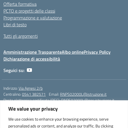
Offerta formativa
PCTO e progetti delle classi
Programmazione e valutazione
Libri di testo
Tutti gli argomenti
Amministrazione Trasparente
Albo online
Privacy Policy
Dichiarazione di accessibilità
Seguici su:
Indirizzo:
Via Agnesi 2/b
Centralino:
0541 382571
Email:
RNPS02000L@istruzione.it
Posta elettronica certificata (PEC):
RNPS02000L@pec.istruzione.it
We value your privacy
Codice fiscale: 82009530401
Codice meccanografico:
RNPS02000L
We use cookies to enhance your browsing experience, serve
personalized ads or content, and analyze our traffic. By clicking
Liceo Scientifico e Musicale "A. Einstein" - Via Agnesi 2/b - 47923 Rimini