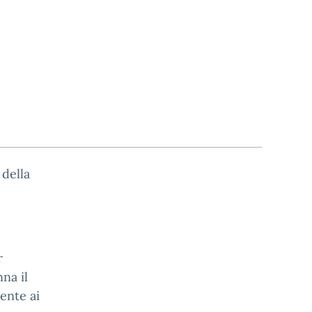
 della
r
na il
ente ai