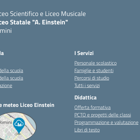
ceo Scientifico e Liceo Musicale
ceo Statale "A. Einstein"
imini
Visita la pagina iniziale della scuola
la
I Servizi
Personale scolastico
della scuola
Famiglie e studenti
della scuola
Percorsi di studio
azione
Tutti i servizi
Didattica
e meteo Liceo Einstein
Offerta formativa
PCTO e progetti delle classi
Programmazione e valutazione
Libri di testo