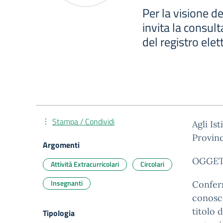
Per la visione de
invita la consul
del registro elet
Stampa / Condividi
Agli Is
Provinc
Argomenti
OGGETT
Attività Extracurricolari
Circolari
Insegnanti
Confer
conosce
titolo 
Tipologia