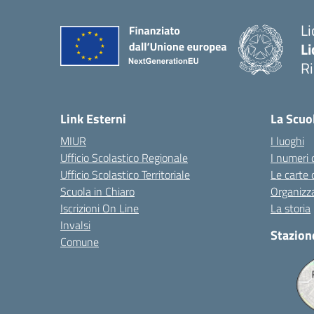
Li
Li
R
— 
Link Esterni
La Scuo
MIUR
I luoghi
Ufficio Scolastico Regionale
I numeri 
Ufficio Scolastico Territoriale
Le carte 
Scuola in Chiaro
Organizz
Iscrizioni On Line
La storia
Invalsi
Stazion
Comune