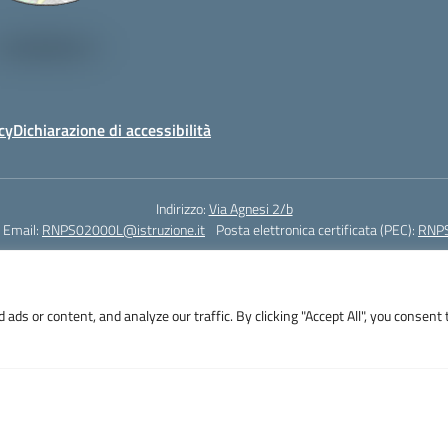
cy
Dichiarazione di accessibilità
Indirizzo:
Via Agnesi 2/b
Email:
RNPS02000L@istruzione.it
Posta elettronica certificata (PEC):
RNPS
Codice fiscale: 82009530401
Codice meccanografico:
RNPS02000L
s or content, and analyze our traffic. By clicking "Accept All", you consent 
i 2/b - 47923 Rimini - Tel. +39 0541 382571 – Fax +39 0541 381636 E-mail: R
RNPS02000L@pec.istruzione.it - Cod.Mecc. RNPS02000L - Cod.Fisc. 82009