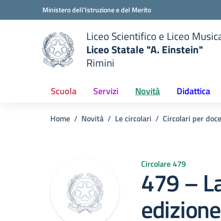
Vai ai contenuti
Vai al menu di navigazione
Vai al footer
Ministero dell'Istruzione e del Merito
Liceo Scientifico e Liceo Music
Liceo Statale "A. Einstein"
Rimini
 della scuola
— Visita la pagina iniziale del
Scuola
Servizi
Novità
Didattica
Home
Novità
Le circolari
Circolari per doc
Circolare 479
479 – La
edizion