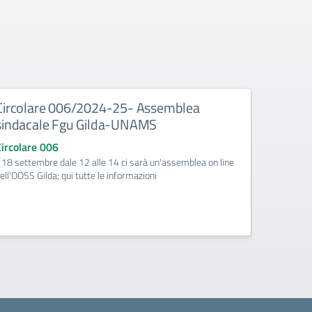
Circolare 006/2024-25- Assemblea
Circola
sindacale Fgu Gilda-UNAMS
Biomedi
2024_27
Circolare 006
formali
l 18 settembre dale 12 alle 14 ci sarà un'assemblea on line
ell'OOSS Gilda; qui tutte le informazioni
Circolare
Si trasmett
dopo i risu
costituire 