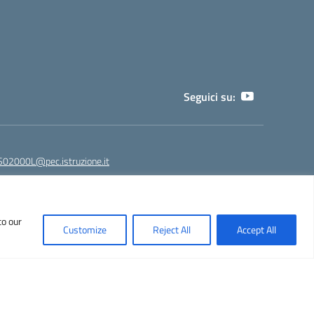
Seguici su:
02000L@pec.istruzione.it
to our
NPS02000L@istruzione.it - segreteria@liceoeinstein.it -
Customize
Reject All
Accept All
530401
Idea e progetto di Designers Italia