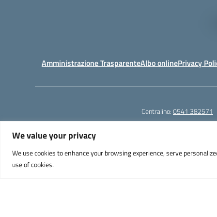
Amministrazione Trasparente
Albo online
Privacy Poli
Centralino:
0541 382571
We value your privacy
We use cookies to enhance your browsing experience, serve personalized ad
Liceo Scientifico e Musicale "A. Einstein" - Via Agnes
use of cookies.
PEC: 