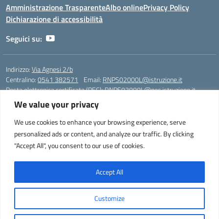
Amministrazione Trasparente
Albo online
Privacy Policy
Dichiarazione di accessibilità
Seguici su:
Indirizzo:
Via Agnesi 2/b
Centralino:
0541 382571
Email:
RNPS02000L@istruzione.it
Posta elettronica certificata (PEC):
RNPS02000L@pec.istruzione.it
We value your privacy
Codice fiscale: 82009530401
Codice meccanografico:
RNPS02000L
We use cookies to enhance your browsing experience, serve
personalized ads or content, and analyze our traffic. By clicking
Liceo Scientifico e Musicale "A. Einstein" - Via Agnesi 2/b - 47923 Rimini
"Accept All", you consent to our use of cookies.
- Tel. +39 0541 382571 – Fax +39 0541 381636 E-mail:
RNPS02000L@istruzione.it - segreteria@liceoeinstein.it -
PEC: RNPS02000L@pec.istruzione.it - Cod.Mecc. RNPS02000L -
Accept All
Cod.Fisc. 82009530401
Customize
Idea e progetto di Designers Italia