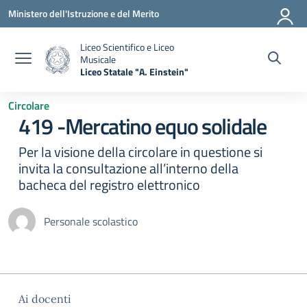
Vai ai contenuti
Vai al menu di navigazione
Vai al footer
Ministero dell'Istruzione e del Merito
Liceo Scientifico e Liceo
Musicale
Liceo Statale "A. Einstein"
— Visita la pagina iniziale della scuola
Circolare
419 -Mercatino equo solidale
Per la visione della circolare in questione si
invita la consultazione all’interno della
bacheca del registro elettronico
Personale scolastico
Ai docenti