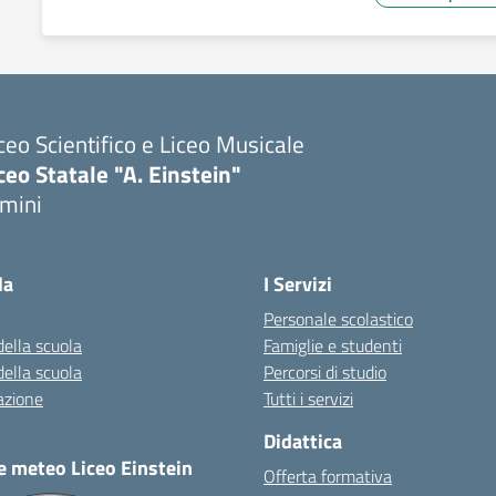
ceo Scientifico e Liceo Musicale
ceo Statale "A. Einstein"
imini
Visita la pagina iniziale della scuola
la
I Servizi
Personale scolastico
della scuola
Famiglie e studenti
della scuola
Percorsi di studio
azione
Tutti i servizi
Didattica
e meteo Liceo Einstein
Offerta formativa