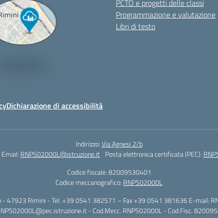
PCTO e progetti delle classi
Programmazione e valutazione
Libri di testo
cy
Dichiarazione di accessibilità
Indirizzo:
Via Agnesi 2/b
Email:
RNPS02000L@istruzione.it
Posta elettronica certificata (PEC):
RNPS
Codice fiscale: 82009530401
Codice meccanografico:
RNPS02000L
i 2/b - 47923 Rimini - Tel. +39 0541 382571 – Fax +39 0541 381636 E-mail: R
RNPS02000L@pec.istruzione.it - Cod.Mecc. RNPS02000L - Cod.Fisc. 82009