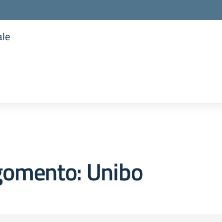
ale
la scuola
gomento: Unibo