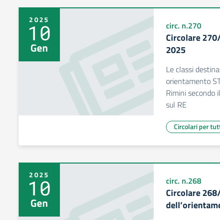
2025
10
circ. n.270
Circolare 270
Gen
2025
Le classi destina
orientamento S
Rimini secondo i
sul RE
Circolari per tut
2025
10
circ. n.268
Circolare 268
Gen
dell’orienta