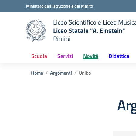
Vai ai contenuti
Vai al menu di navigazione
Vai al footer
Ministero dell'Istruzione e del Merito
Liceo Scientifico e Liceo Music
Liceo Statale "A. Einstein"
Rimini
 della scuola
— Visita la pagina iniziale del
Scuola
Servizi
Novità
Didattica
Home
Argomenti
Unibo
Ar