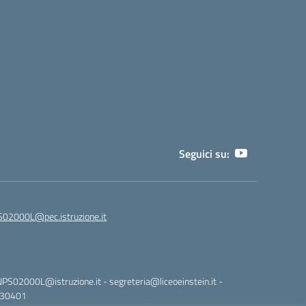
Seguici su:
02000L@pec.istruzione.it
NPS02000L@istruzione.it - segreteria@liceoeinstein.it -
530401