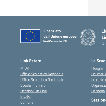
Li
Li
R
— 
Link Esterni
La Scuo
MIUR
I luoghi
Ufficio Scolastico Regionale
I numeri 
Ufficio Scolastico Territoriale
Le carte 
Scuola in Chiaro
Organizz
Iscrizioni On Line
La storia
Invalsi
Stazion
Comune