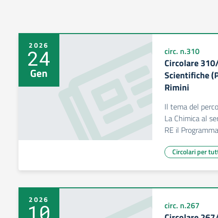
2026
24
circ. n.310
Circolare 310
Gen
Scientifiche 
Rimini
Il tema del perco
La Chimica al ser
RE il Programma
Circolari per tut
2026
10
circ. n.267
Circolare 267