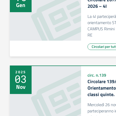
Gen
2026 – 4I
La 4I parteciperà
orientamento S
CAMPUS Rimini s
RE
Circolari per tut
2025
03
circ. n.139
Circolare 13
Nov
Orientamento 
classi quinte.
Mercoledì 26 no
parteciperanno i