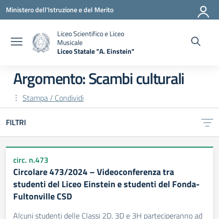
Vai ai contenuti
Vai al menu di navigazione
Vai al footer
Ministero dell'Istruzione e del Merito
Liceo Scientifico e Liceo
Musicale
Liceo Statale "A. Einstein"
— Visita la pagina iniziale della scuola
Argomento: Scambi culturali
Stampa / Condividi
FILTRI
circ. n.473
Circolare 473/2024 – Videoconferenza tra
studenti del Liceo Einstein e studenti del Fonda-
Fultonville CSD
Alcuni studenti delle Classi 2D, 3D e 3H parteciperanno ad