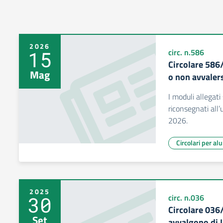
2026
15
circ. n.586
Circolare 586
Mag
o non avvalers
I moduli allegat
riconsegnati all
2026.
Circolari per al
2025
30
circ. n.036
Circolare 036
Set
avvalgono di 