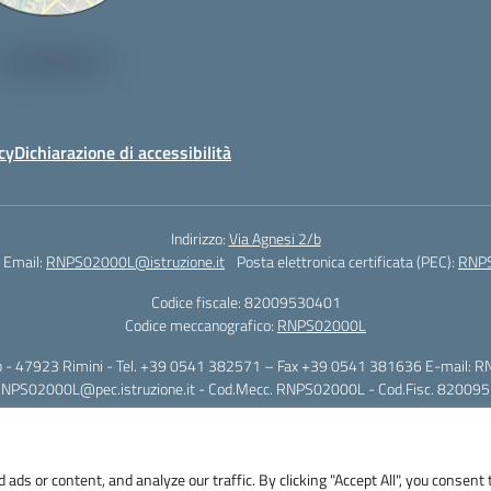
cy
Dichiarazione di accessibilità
Indirizzo:
Via Agnesi 2/b
Email:
RNPS02000L@istruzione.it
Posta elettronica certificata (PEC):
RNPS
Codice fiscale: 82009530401
Codice meccanografico:
RNPS02000L
i 2/b - 47923 Rimini - Tel. +39 0541 382571 – Fax +39 0541 381636 E-mail: R
RNPS02000L@pec.istruzione.it - Cod.Mecc. RNPS02000L - Cod.Fisc. 82009
s or content, and analyze our traffic. By clicking "Accept All", you consent 