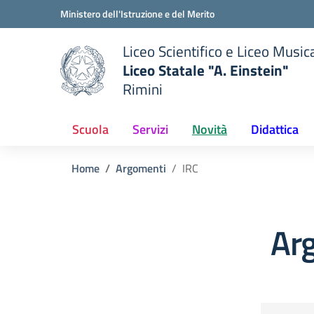
Vai ai contenuti
Vai al menu di navigazione
Vai al footer
Ministero dell'Istruzione e del Merito
Liceo Scientifico e Liceo Music
Liceo Statale "A. Einstein"
Rimini
 della scuola
— Visita la pagina iniziale del
Scuola
Servizi
Novità
Didattica
Home
Argomenti
IRC
Ar