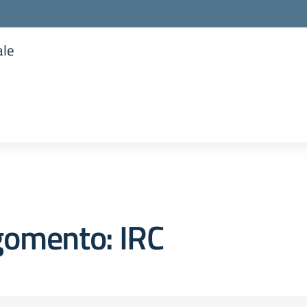
ale
la scuola
gomento: IRC