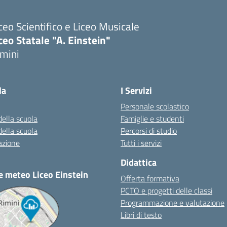
ceo Scientifico e Liceo Musicale
ceo Statale "A. Einstein"
imini
Visita la pagina iniziale della scuola
la
I Servizi
Personale scolastico
della scuola
Famiglie e studenti
della scuola
Percorsi di studio
azione
Tutti i servizi
Didattica
e meteo Liceo Einstein
Offerta formativa
PCTO e progetti delle classi
Programmazione e valutazione
Libri di testo