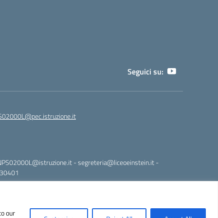
Seguici su:
02000L@pec.istruzione.it
NPS02000L@istruzione.it - segreteria@liceoeinstein.it -
530401
Idea e progetto di Designers Italia
to our