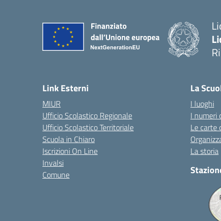
Li
Li
R
— 
Link Esterni
La Scuo
MIUR
I luoghi
Ufficio Scolastico Regionale
I numeri 
Ufficio Scolastico Territoriale
Le carte 
Scuola in Chiaro
Organizz
Iscrizioni On Line
La storia
Invalsi
Stazion
Comune