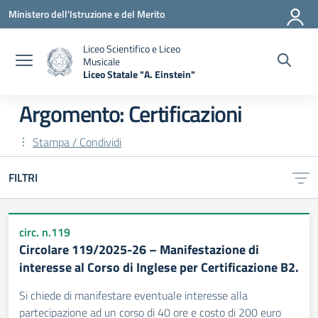
Vai ai contenuti
Vai al menu di navigazione
Vai al footer
Ministero dell'Istruzione e del Merito
Liceo Scientifico e Liceo
Musicale
Liceo Statale "A. Einstein"
— Visita la pagina iniziale della scuola
Argomento: Certificazioni
Stampa / Condividi
FILTRI
circ. n.119
Circolare 119/2025-26 – Manifestazione di
interesse al Corso di Inglese per Certificazione B2.
Si chiede di manifestare eventuale interesse alla
partecipazione ad un corso di 40 ore e costo di 200 euro