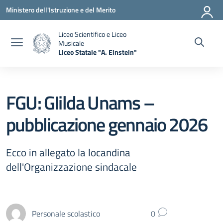
Vai ai contenuti
Vai al menu di navigazione
Vai al footer
Ministero dell'Istruzione e del Merito
Liceo Scientifico e Liceo
Musicale
Liceo Statale "A. Einstein"
— Visita la pagina iniziale della scuola
FGU: GIilda Unams –
pubblicazione gennaio 2026
Ecco in allegato la locandina
dell'Organizzazione sindacale
Personale scolastico
0