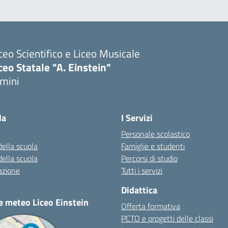
ceo Scientifico e Liceo Musicale
ceo Statale "A. Einstein"
imini
Visita la pagina iniziale della scuola
la
I Servizi
Personale scolastico
della scuola
Famiglie e studenti
della scuola
Percorsi di studio
azione
Tutti i servizi
Didattica
e meteo Liceo Einstein
Offerta formativa
PCTO e progetti delle classi