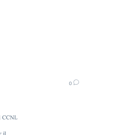
0
el CCNL
 il