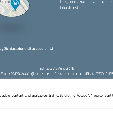
Programmazione e valutazione
Libri di testo
cy
Dichiarazione di accessibilità
Indirizzo:
Via Agnesi 2/b
Email:
RNPS02000L@istruzione.it
Posta elettronica certificata (PEC):
RNPS
Codice fiscale: 82009530401
Codice meccanografico:
RNPS02000L
s or content, and analyze our traffic. By clicking "Accept All", you consent 
i 2/b - 47923 Rimini - Tel. +39 0541 382571 – Fax +39 0541 381636 E-mail: R
RNPS02000L@pec.istruzione.it - Cod.Mecc. RNPS02000L - Cod.Fisc. 82009