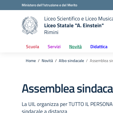
Vai ai contenuti
Vai al menu di navigazione
Vai al footer
Ministero dell'Istruzione e del Merito
Liceo Scientifico e Liceo Music
Liceo Statale "A. Einstein"
Rimini
 della scuola
— Visita la pagina iniziale del
Scuola
Servizi
Novità
Didattica
Home
Novità
Albo sindacale
Assemblea si
Assemblea sindac
La UIL organizza per TUTTO IL PERSONAL
sindacale a distanza