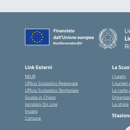
Li
Li
R
— 
Link Esterni
La Scuo
MIUR
I luoghi
Ufficio Scolastico Regionale
I numeri 
Ufficio Scolastico Territoriale
Le carte 
Scuola in Chiaro
Organizz
Iscrizioni On Line
La storia
Invalsi
Stazion
Comune