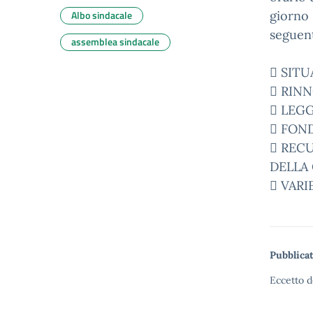
Albo sindacale
giorno 
seguent
assemblea sindacale

SITU
 RIN
 LEGG

FOND
 REC
DELLA
 VARI
Pubblicat
Eccetto d