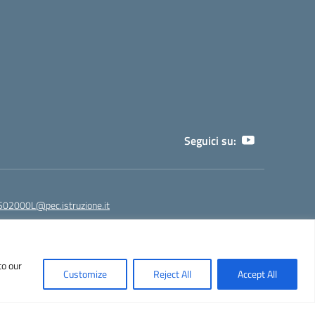
Seguici su:
02000L@pec.istruzione.it
to our
NPS02000L@istruzione.it - segreteria@liceoeinstein.it -
Customize
Reject All
Accept All
530401