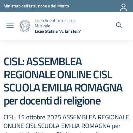
Vai ai contenuti
Vai al menu di navigazione
Vai al footer
Ministero dell'Istruzione e del Merito
Liceo Scientifico e Liceo
Musicale
Liceo Statale "A. Einstein"
— Visita la pagina iniziale della scuola
CISL: ASSEMBLEA
REGIONALE ONLINE CISL
SCUOLA EMILIA ROMAGNA
per docenti di religione
CISL: 15 ottobre 2025 ASSEMBLEA REGIONALE
ONLINE CISL SCUOLA EMILIA ROMAGNA per