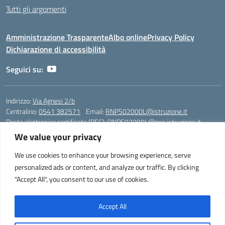
Tutti gli argomenti
Amministrazione Trasparente
Albo online
Privacy Policy
Dichiarazione di accessibilità
Seguici su:
Indirizzo:
Via Agnesi 2/b
Centralino:
0541 382571
Email:
RNPS02000L@istruzione.it
Posta elettronica certificata (PEC):
RNPS02000L@pec.istruzione.it
We value your privacy
Codice fiscale: 82009530401
Codice meccanografico:
RNPS02000L
We use cookies to enhance your browsing experience, serve
personalized ads or content, and analyze our traffic. By clicking
Liceo Scientifico e Musicale "A. Einstein" - Via Agnesi 2/b - 47923 Rimini
"Accept All", you consent to our use of cookies.
- Tel. +39 0541 382571 – Fax +39 0541 381636 E-mail:
RNPS02000L@istruzione.it - segreteria@liceoeinstein.it -
PEC: RNPS02000L@pec.istruzione.it - Cod.Mecc. RNPS02000L -
Accept All
Cod.Fisc. 82009530401