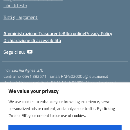
Libri di testo
Tutti gli argomenti
Amministrazione Trasparente
Albo online
Privacy Policy
Dichiarazione di accessibilità
Seguici su:
Indirizzo:
Via Agnesi 2/b
Centralino:
0541 382571
Email:
RNPS02000L@istruzione.it
Posta elettronica certificata (PEC):
RNPS02000L@pec.istruzione.it
We value your privacy
Codice fiscale: 82009530401
Codice meccanografico:
RNPS02000L
We use cookies to enhance your browsing experience, serve
personalized ads or content, and analyze our traffic. By clicking
Liceo Scientifico e Musicale "A. Einstein" - Via Agnesi 2/b - 47923 Rimini
"Accept All", you consent to our use of cookies.
- Tel. +39 0541 382571 – Fax +39 0541 381636 E-mail:
RNPS02000L@istruzione.it - segreteria@liceoeinstein.it -
PEC: RNPS02000L@pec.istruzione.it - Cod.Mecc. RNPS02000L -