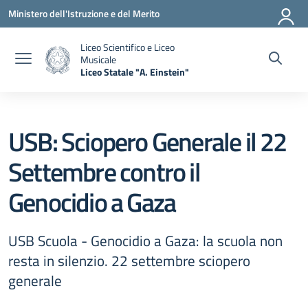
Vai ai contenuti
Vai al menu di navigazione
Vai al footer
Ministero dell'Istruzione e del Merito
Liceo Scientifico e Liceo
Musicale
Liceo Statale "A. Einstein"
— Visita la pagina iniziale della scuola
USB: Sciopero Generale il 22
Settembre contro il
Genocidio a Gaza
USB Scuola - Genocidio a Gaza: la scuola non
resta in silenzio. 22 settembre sciopero
generale