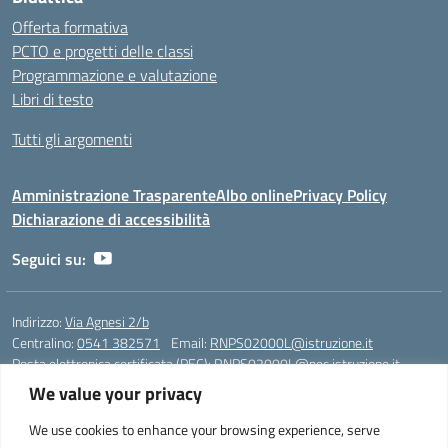
Offerta formativa
PCTO e progetti delle classi
Programmazione e valutazione
Libri di testo
Tutti gli argomenti
Amministrazione Trasparente
Albo online
Privacy Policy
Dichiarazione di accessibilità
Seguici su:
Indirizzo:
Via Agnesi 2/b
Centralino:
0541 382571
Email:
RNPS02000L@istruzione.it
Posta elettronica certificata (PEC):
RNPS02000L@pec.istruzione.it
We value your privacy
Codice fiscale: 82009530401
Codice meccanografico:
RNPS02000L
We use cookies to enhance your browsing experience, serve