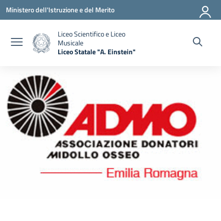
Vai ai contenuti
Vai al menu di navigazione
Vai al footer
Ministero dell'Istruzione e del Merito
Liceo Scientifico e Liceo
Musicale
Liceo Statale "A. Einstein"
— Visita la pagina iniziale della scuola