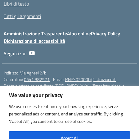
Libri di testo
Tutti gli argomenti
Amministrazione Trasparente
Albo online
Privacy Policy
Dichiarazione di accessibilità
Seguici su:
Indirizzo:
Via Agnesi 2/b
Centralino:
0541 382571
Email:
RNPS02000L@istruzione.it
Posta elettronica certificata (PEC):
RNPS02000L@pec.istruzione.it
We value your privacy
Codice fiscale: 82009530401
Codice meccanografico:
RNPS02000L
We use cookies to enhance your browsing experience, serve
personalized ads or content, and analyze our traffic. By clicking
Liceo Scientifico e Musicale "A. Einstein" - Via Agnesi 2/b - 47923 Rimini
"Accept All", you consent to our use of cookies.
- Tel. +39 0541 382571 – Fax +39 0541 381636 E-mail:
RNPS02000L@istruzione.it - segreteria@liceoeinstein.it -
PEC: RNPS02000L@pec.istruzione.it - Cod.Mecc. RNPS02000L -
Accept All