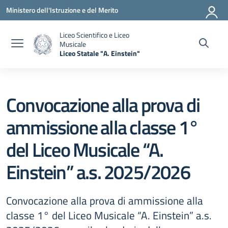
Vai ai contenuti
Vai al menu di navigazione
Vai al footer
Ministero dell'Istruzione e del Merito
Liceo Scientifico e Liceo
Musicale
Liceo Statale "A. Einstein"
— Visita la pagina iniziale della scuola
Convocazione alla prova di
ammissione alla classe 1°
del Liceo Musicale “A.
Einstein” a.s. 2025/2026
Convocazione alla prova di ammissione alla
classe 1° del Liceo Musicale “A. Einstein” a.s.