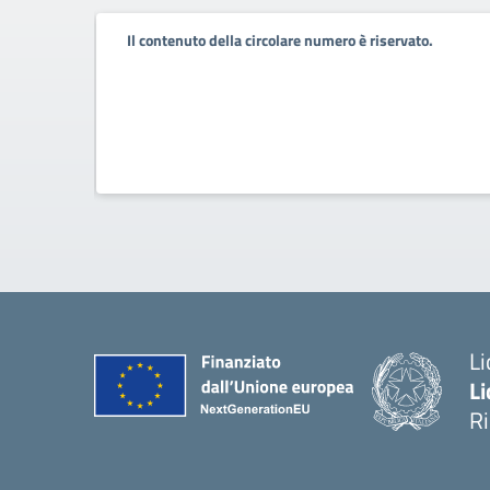
.
Il contenuto della circolare numero è riservato.
Li
Li
R
— 