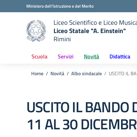
Vai ai contenuti
Vai al menu di navigazione
Vai al footer
Ministero dell'Istruzione e del Merito
Liceo Scientifico e Liceo Music
Liceo Statale "A. Einstein"
Rimini
 della scuola
— Visita la pagina iniziale del
Scuola
Servizi
Novità
Didattica
Home
Novità
Albo sindacale
USCITO IL 
USCITO IL BANDO
11 AL 30 DICEMBR