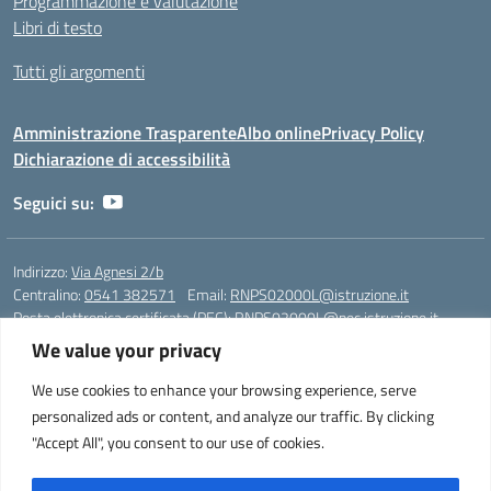
Programmazione e valutazione
Libri di testo
Tutti gli argomenti
Amministrazione Trasparente
Albo online
Privacy Policy
Dichiarazione di accessibilità
Seguici su:
Indirizzo:
Via Agnesi 2/b
Centralino:
0541 382571
Email:
RNPS02000L@istruzione.it
Posta elettronica certificata (PEC):
RNPS02000L@pec.istruzione.it
We value your privacy
Codice fiscale: 82009530401
Codice meccanografico:
RNPS02000L
We use cookies to enhance your browsing experience, serve
personalized ads or content, and analyze our traffic. By clicking
Liceo Scientifico e Musicale "A. Einstein" - Via Agnesi 2/b - 47923 Rimini
"Accept All", you consent to our use of cookies.
- Tel. +39 0541 382571 – Fax +39 0541 381636 E-mail:
RNPS02000L@istruzione.it - segreteria@liceoeinstein.it -
PEC: RNPS02000L@pec.istruzione.it - Cod.Mecc. RNPS02000L -