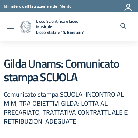
Vai ai contenuti
Vai al menu di navigazione
Vai al footer
Ministero dell'Istruzione e del Merito
Liceo Scientifico e Liceo
Musicale
Liceo Statale "A. Einstein"
— Visita la pagina iniziale della scuola
Gilda Unams: Comunicato
stampa SCUOLA
Comunicato stampa SCUOLA, INCONTRO AL
MIM, TRA OBIETTIVI GILDA: LOTTA AL
PRECARIATO, TRATTATIVA CONTRATTUALE E
RETRIBUZIONI ADEGUATE