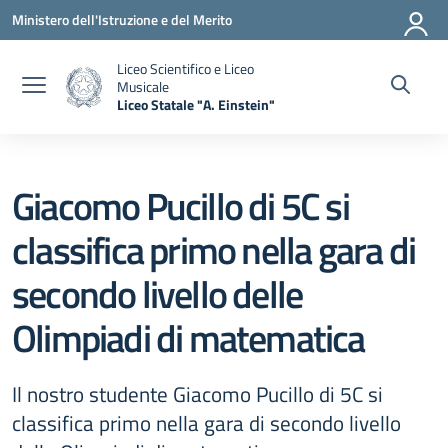
Vai ai contenuti
Vai al menu di navigazione
Vai al footer
Ministero dell'Istruzione e del Merito
Liceo Scientifico e Liceo
Musicale
Liceo Statale "A. Einstein"
— Visita la pagina iniziale della scuola
Giacomo Pucillo di 5C si
classifica primo nella gara di
secondo livello delle
Olimpiadi di matematica
Il nostro studente Giacomo Pucillo di 5C si
classifica primo nella gara di secondo livello