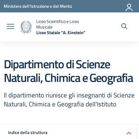
Vai ai contenuti
Vai al menu di navigazione
Vai al footer
Ministero dell'Istruzione e del Merito
Liceo Scientifico e Liceo
Musicale
Liceo Statale "A. Einstein"
— Visita la pagina iniziale della scuola
Dipartimento di Scienze
Naturali, Chimica e Geografia
Il dipartimento riunisce gli insegnanti di Scienze
Naturali, Chimica e Geografia dell'Istituto
Indice della struttura