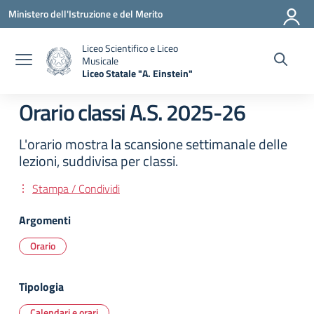
Vai ai contenuti
Vai al menu di navigazione
Vai al footer
Ministero dell'Istruzione e del Merito
Liceo Scientifico e Liceo
Musicale
Liceo Statale "A. Einstein"
— Visita la pagina iniziale della scuola
Orario classi A.S. 2025-26
L'orario mostra la scansione settimanale delle
lezioni, suddivisa per classi.
Stampa / Condividi
Argomenti
Orario
Tipologia
Calendari e orari