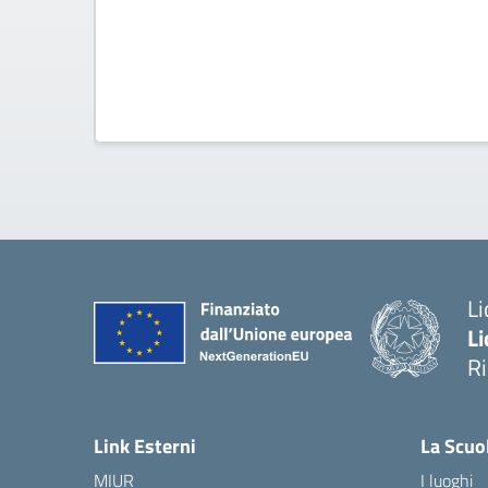
Li
Li
R
— 
Link Esterni
La Scuo
MIUR
I luoghi