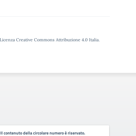
o Licenza Creative Commons Attribuzione 4.0 Italia.
Il contenuto della circolare numero è riservato.
Il conten