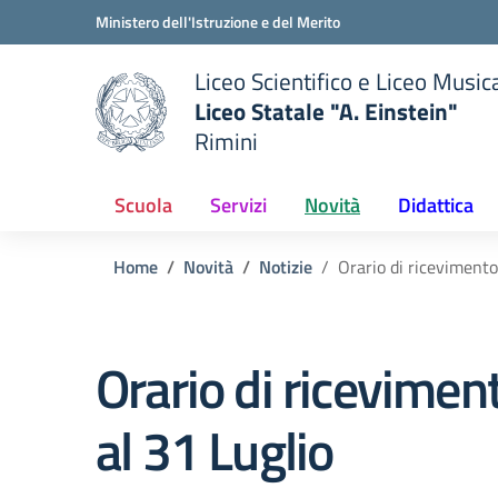
Vai ai contenuti
Vai al menu di navigazione
Vai al footer
Ministero dell'Istruzione e del Merito
Liceo Scientifico e Liceo Music
Liceo Statale "A. Einstein"
Rimini
 della scuola
— Visita la pagina iniziale del
Scuola
Servizi
Novità
Didattica
Home
Novità
Notizie
Orario di riceviment
Orario di ricevime
al 31 Luglio