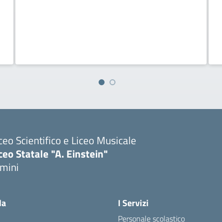
ceo Scientifico e Liceo Musicale
ceo Statale "A. Einstein"
imini
Visita la pagina iniziale della scuola
la
I Servizi
Personale scolastico