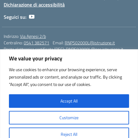
Dichiarazione di accessibilità
Seguici su:
Indirizzo:
Via Agnesi 2/b
Centralino:
0541 382571
Email:
RNPS02000L@istruzione.it
Posta elettronica certificata (PEC):
RNPS02000L@pec.istruzione.it
We value your privacy
Codice fiscale: 82009530401
Codice meccanografico:
RNPS02000L
We use cookies to enhance your browsing experience, serve
personalized ads or content, and analyze our traffic. By clicking
Liceo Scientifico e Musicale "A. Einstein" - Via Agnesi 2/b - 47923 Rimini
"Accept All", you consent to our use of cookies.
- Tel. +39 0541 382571 – Fax +39 0541 381636 E-mail:
RNPS02000L@istruzione.it - segreteria@liceoeinstein.it -
PEC: RNPS02000L@pec.istruzione.it - Cod.Mecc. RNPS02000L -
Accept All
Cod.Fisc. 82009530401
Customize
Idea e progetto di Designers Italia
Reject All