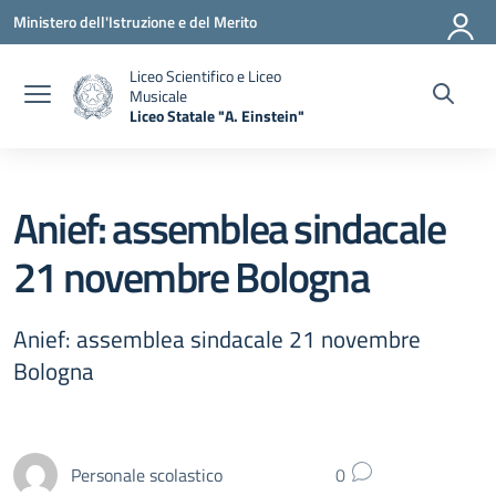
Vai ai contenuti
Vai al menu di navigazione
Vai al footer
Ministero dell'Istruzione e del Merito
Liceo Scientifico e Liceo
Musicale
Liceo Statale "A. Einstein"
— Visita la pagina iniziale della scuola
Anief: assemblea sindacale
21 novembre Bologna
Anief: assemblea sindacale 21 novembre
Bologna
Personale scolastico
0